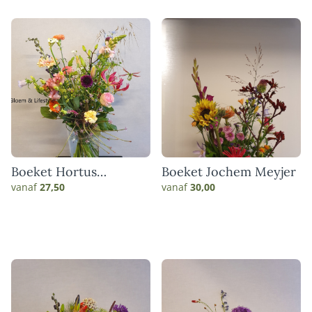
Boeket Hortus
Boeket Jochem Meyjer
Botanicus
vanaf
27,50
vanaf
30,00