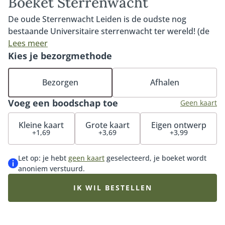
Boeket Sterrenwacht
De oude Sterrenwacht Leiden is de oudste nog
bestaande Universitaire sterrenwacht ter wereld! (de
samenstelling van het boeket kan iets afwijken van de
Lees meer
afbeelding)
Kies je bezorgmethode
Bezorgen
Afhalen
Voeg een boodschap toe
Geen kaart
Kleine kaart
Grote kaart
Eigen ontwerp
+1,69
+3,69
+3,99
Let op: je hebt
geen kaart
geselecteerd, je boeket wordt
anoniem verstuurd.
IK WIL BESTELLEN