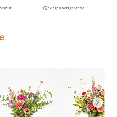
loemist
7 dagen versgarantie
e