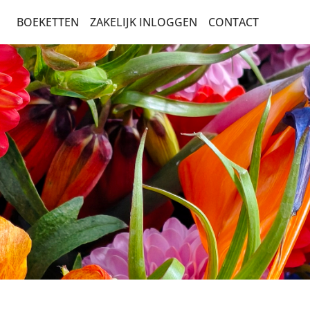
BOEKETTEN
ZAKELIJK INLOGGEN
CONTACT
BEDANKT EN ZOMAAR
BETERSCHAP EN STERKTE
BESTSELLERS
CADEAUBONNEN
BOEKETTEN
LEIDSE BOEKETTEN
LUXE-CADEAUBOEKETTEN
SEIZOENSBOEKETTEN
VERJAARDAG EN FELICITATIE
PLANTEN