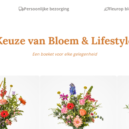
Persoonlijke bezorging
Fleurop b
MEEST DUURZAME KEUZE
BESTEL SNEL BOEKET
ROZEN
Keuze van Bloem & Lifestyl
ROUW EN CONDOLEANCE
Een boeket voor elke gelegenheid