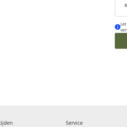
K
MEEST DUURZAME KEUZE
BESTEL SNEL BOEKET
Let
ver
ROZEN
ROUW EN CONDOLEANCE
ijden
Service