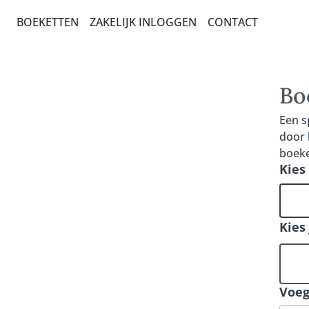
BOEKETTEN
ZAKELIJK INLOGGEN
CONTACT
BEDANKT EN ZOMAAR
BETERSCHAP EN STERKTE
Bo
BESTSELLERS
Een s
door 
CADEAUBONNEN
boeke
BOEKETTEN
Kies
LEIDSE BOEKETTEN
LUXE-CADEAUBOEKETTEN
Kies
SEIZOENSBOEKETTEN
VERJAARDAG EN FELICITATIE
Voeg
PLANTEN