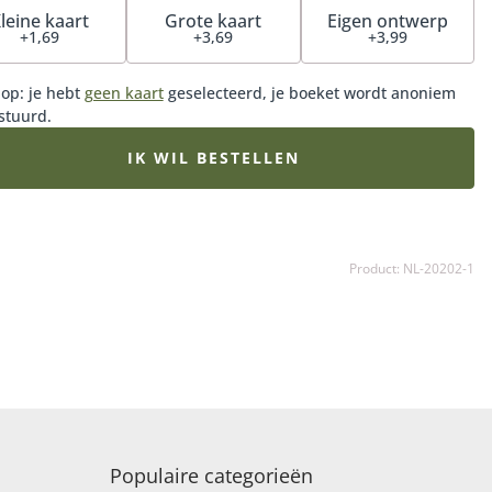
leine kaart
Grote kaart
Eigen ontwerp
+1,69
+3,69
+3,99
 op: je hebt
geen kaart
geselecteerd, je boeket wordt anoniem
stuurd.
IK WIL BESTELLEN
Product: NL-20202-1
Populaire categorieën