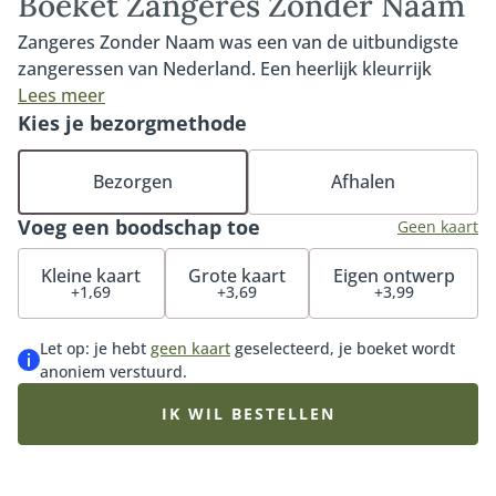
Boeket Zangeres Zonder Naam
Zangeres Zonder Naam was een van de uitbundigste
zangeressen van Nederland. Een heerlijk kleurrijk
frivol boeket
Lees meer
Kies je bezorgmethode
Bezorgen
Afhalen
Voeg een boodschap toe
Geen kaart
Kleine kaart
Grote kaart
Eigen ontwerp
+1,69
+3,69
+3,99
Let op: je hebt
geen kaart
geselecteerd, je boeket wordt
anoniem verstuurd.
IK WIL BESTELLEN