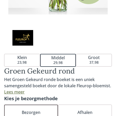
Klein
Groot
Middel
23,98
37,98
29,98
Groen Gekeurd rond
Het Groen Gekeurd ronde boeket is een uniek
samengesteld boeket door de lokale Fleurop-bloemist.
Het boeket bestaat uit duurzaam gekwalificeerde
Lees meer
MPS-A+ en MPS-A kwaliteitsbloemen die op het
Kies je bezorgmethode
moment van bestellen goed beschikbaar zijn. MPS-
ABC is het wereldwijde certificaat dat duurzaamheid
Bezorgen
Afhalen