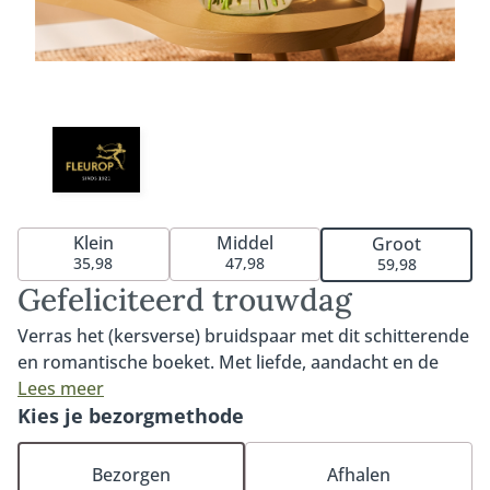
Klein
Middel
Groot
35,98
47,98
59,98
Gefeliciteerd trouwdag
Verras het (kersverse) bruidspaar met dit schitterende
en romantische boeket. Met liefde, aandacht en de
mooiste bloemen van het seizoen samengesteld door
Lees meer
de lokale vakbloemist. Dit boeket is perfect om het
Kies je bezorgmethode
gelukkige bruidspaar te feliciteren met hun trouwdag.
Of ze nu net getrouwd zijn (newly weds) of al jaren
Bezorgen
Afhalen