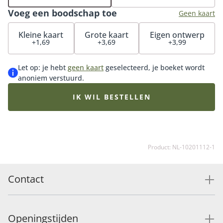
Voeg een boodschap toe
Geen kaart
Kleine kaart
Grote kaart
Eigen ontwerp
+1,69
+3,69
+3,99
Let op: je hebt
geen kaart
geselecteerd, je boeket wordt
anoniem verstuurd.
IK WIL BESTELLEN
Product: NL-10201112-1
Contact
Openingstijden