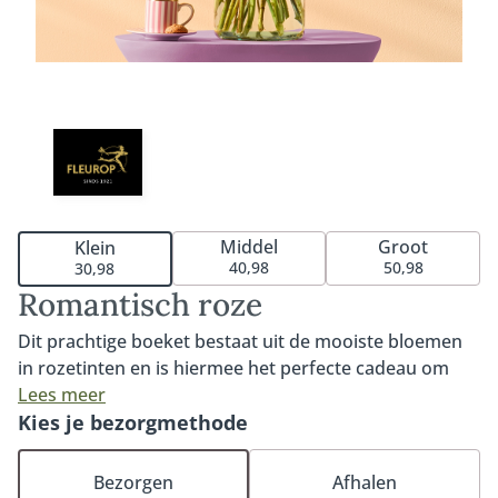
Middel
Groot
Klein
40,98
50,98
30,98
Romantisch roze
Dit prachtige boeket bestaat uit de mooiste bloemen
in rozetinten en is hiermee het perfecte cadeau om
een dierbare mee te verrassen. De speelse en luchtige
Lees meer
stijl in combinatie met dagverse seizoensbloemen
Kies je bezorgmethode
maakt van dit boeket een ware favoriet. Een
bijzondere manier om iemands dag te maken.
Bezorgen
Afhalen