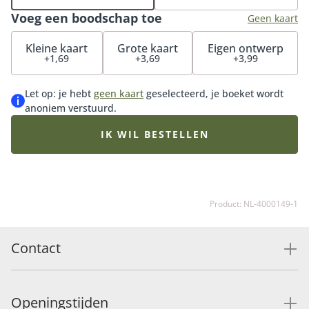
cadeauset Vrolijk het ultieme cadeau. Voor jezelf of
Voeg een boodschap toe
iemand anders.
Geen kaart
Kleine kaart
Grote kaart
Eigen ontwerp
+1,69
+3,69
+3,99
Let op: je hebt
geen kaart
geselecteerd, je boeket wordt
anoniem verstuurd.
IK WIL BESTELLEN
Product: NL-4000149-1
Contact
Openingstijden