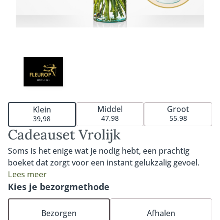
Middel
Groot
Klein
47,98
55,98
39,98
Cadeauset Vrolijk
Soms is het enige wat je nodig hebt, een prachtig
boeket dat zorgt voor een instant gelukzalig gevoel.
Dat is precies wat dit boeket doet. Door de vrolijke
Lees meer
kleuren en de speelse stijl zorgt deze bos bloemen
Kies je bezorgmethode
voor een lach op je gezicht. In combinatie met onze
hoogwaardige glasvaas van stevig gerecycled glas is
Bezorgen
Afhalen